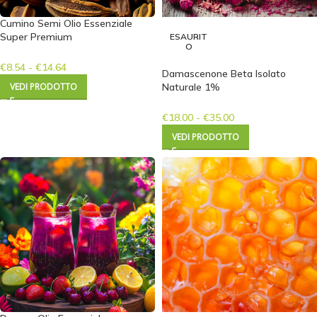
Cumino Semi Olio Essenziale
Super Premium
ESAURIT
O
€
8.54
-
€
14.64
Damascenone Beta Isolato
VEDI PRODOTTO
Naturale 1%
€
18.00
-
€
35.00
VEDI PRODOTTO