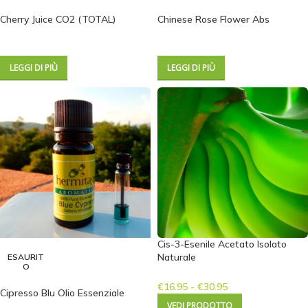
Cherry Juice CO2 (TOTAL)
Chinese Rose Flower Abs
LEGGI DI PIÙ
LEGGI DI PIÙ
Cis-3-Esenile Acetato Isolato
Naturale
ESAURIT
O
€
16.95
-
€
30.95
Cipresso Blu Olio Essenziale
VEDI PRODOTTO