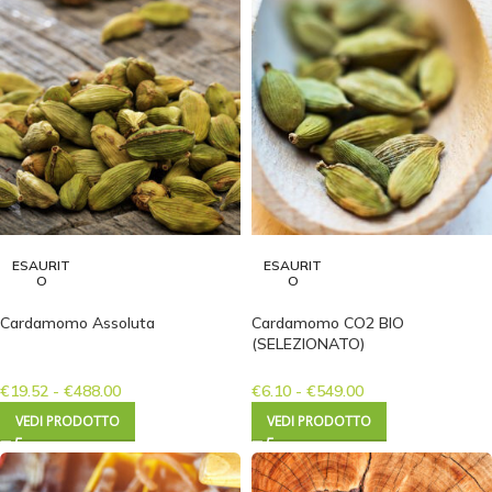
ESAURIT
ESAURIT
O
O
Cardamomo Assoluta
Cardamomo CO2 BIO
(SELEZIONATO)
€
19.52
-
€
488.00
€
6.10
-
€
549.00
VEDI PRODOTTO
VEDI PRODOTTO