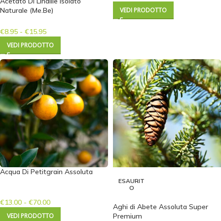
Acetato Di Linalile Isolato
Naturale (Me.Be)
VEDI PRODOTTO
€
8.95
-
€
15.95
VEDI PRODOTTO
Acqua Di Petitgrain Assoluta
ESAURIT
O
€
13.00
-
€
70.00
Aghi di Abete Assoluta Super
VEDI PRODOTTO
Premium