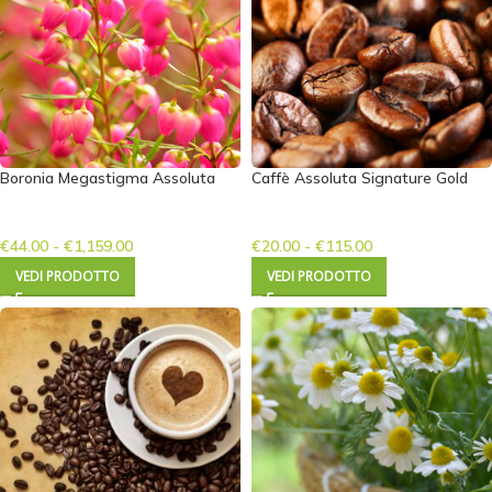
Boronia Megastigma Assoluta
Caffè Assoluta Signature Gold
€
44.00
-
€
1,159.00
€
20.00
-
€
115.00
VEDI PRODOTTO
VEDI PRODOTTO