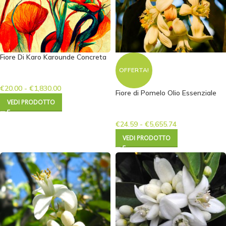
Fiore Di Karo Karounde Concreta
OFFERTA!
€
20.00
-
€
1,830.00
Fiore di Pomelo Olio Essenziale
VEDI PRODOTTO
€
24.59
-
€
5,655.74
VEDI PRODOTTO