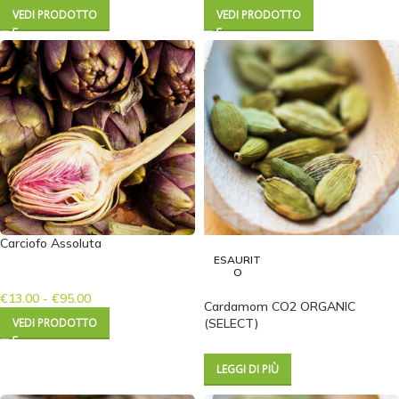
VEDI PRODOTTO
VEDI PRODOTTO
Carciofo Assoluta
ESAURIT
O
€
13.00
-
€
95.00
Cardamom CO2 ORGANIC
VEDI PRODOTTO
(SELECT)
LEGGI DI PIÙ