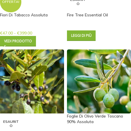
OFFERTA!
O
Fiori Di Tabacco Assoluta
Fire Tree Essential Oil
€
47.00
-
€
399.00
LEGGI DI PIÙ
VEDI PRODOTTO
Foglie Di Olivo Verde Toscano
90% Assoluta
ESAURIT
O