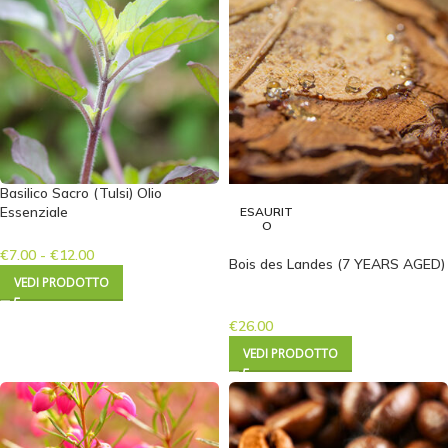
Basilico Sacro (Tulsi) Olio
Essenziale
ESAURIT
O
€
7.00
-
€
12.00
Bois des Landes (7 YEARS AGED)
VEDI PRODOTTO
€
26.00
VEDI PRODOTTO