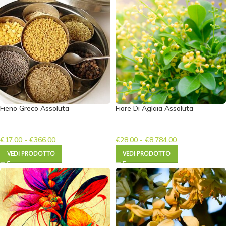
Fieno Greco Assoluta
Fiore Di Aglaia Assoluta
€
17.00
-
€
366.00
€
28.00
-
€
8,784.00
VEDI PRODOTTO
VEDI PRODOTTO