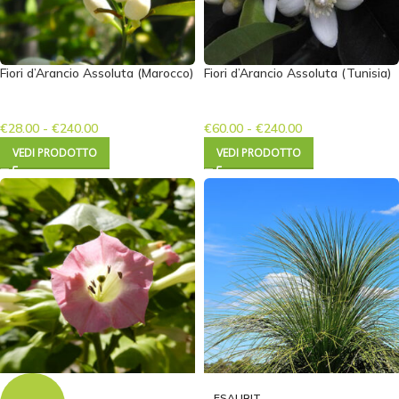
Fiori d’Arancio Assoluta (Marocco)
Fiori d’Arancio Assoluta (Tunisia)
€
28.00
-
€
240.00
€
60.00
-
€
240.00
VEDI PRODOTTO
VEDI PRODOTTO
ESAURIT