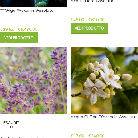
Acacia Fiore Assoluta
***Alga Wakame Assoluta
€
45.00
-
€
610.00
VEDI PRODOTTO
€
19.52
-
€
5,490.00
VEDI PRODOTTO
Acqua Di Fiori D’Arancio Assoluta
ESAURIT
O
€
17.00
-
€
140.00