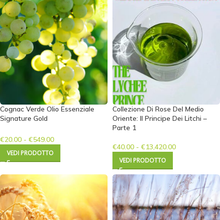
Cognac Verde Olio Essenziale
Collezione Di Rose Del Medio
Signature Gold
Oriente: Il Principe Dei Litchi –
Parte 1
€
20.00
-
€
549.00
€
40.00
-
€
13,420.00
VEDI PRODOTTO
VEDI PRODOTTO