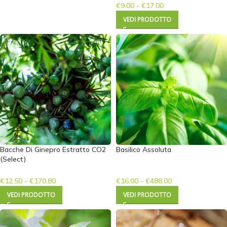
€
9.00
-
€
17.00
VEDI PRODOTTO
Bacche Di Ginepro Estratto CO2
Basilico Assoluta
(Select)
€
12.50
-
€
170.80
€
16.00
-
€
488.00
VEDI PRODOTTO
VEDI PRODOTTO