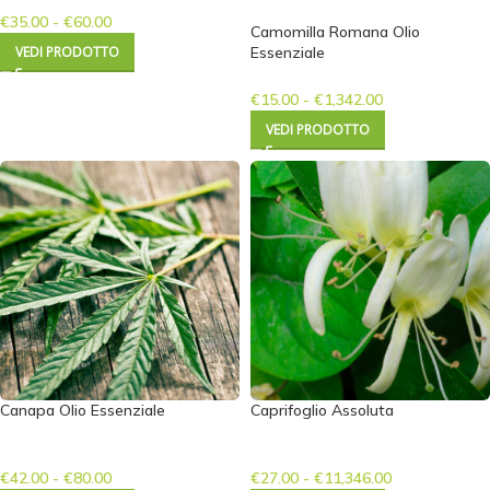
€
35.00
-
€
60.00
Camomilla Romana Olio
VEDI PRODOTTO
Essenziale
€
15.00
-
€
1,342.00
VEDI PRODOTTO
Canapa Olio Essenziale
Caprifoglio Assoluta
€
42.00
-
€
80.00
€
27.00
-
€
11,346.00