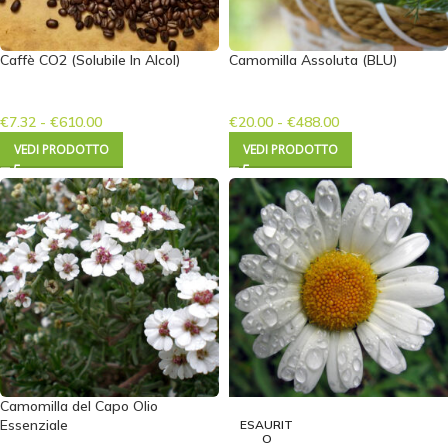
Caffè CO2 (Solubile In Alcol)
Camomilla Assoluta (BLU)
€
7.32
-
€
610.00
€
20.00
-
€
488.00
VEDI PRODOTTO
VEDI PRODOTTO
Camomilla del Capo Olio
Essenziale
ESAURIT
O