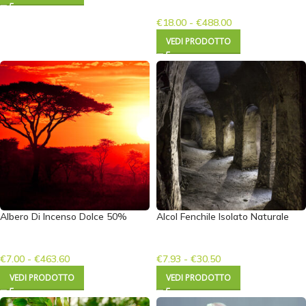
€
18.00
-
€
488.00
VEDI PRODOTTO
Albero Di Incenso Dolce 50%
Alcol Fenchile Isolato Naturale
€
7.00
-
€
463.60
€
7.93
-
€
30.50
VEDI PRODOTTO
VEDI PRODOTTO