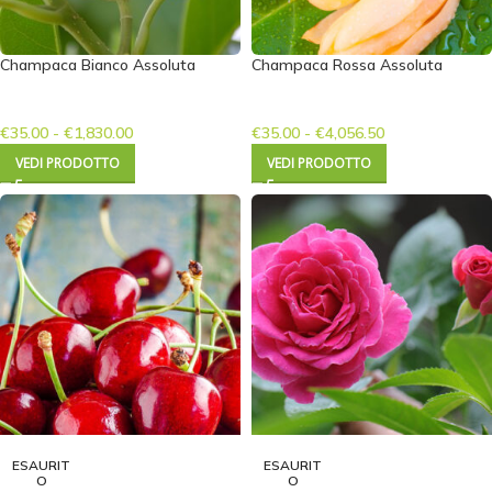
Champaca Bianco Assoluta
Champaca Rossa Assoluta
€
35.00
-
€
1,830.00
€
35.00
-
€
4,056.50
VEDI PRODOTTO
VEDI PRODOTTO
ESAURIT
ESAURIT
O
O