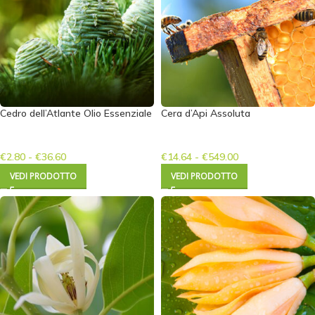
Cedro dell’Atlante Olio Essenziale
Cera d’Api Assoluta
€
2.80
-
€
36.60
€
14.64
-
€
549.00
VEDI PRODOTTO
VEDI PRODOTTO