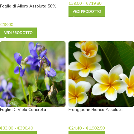
€
39.00
-
€
719.80
Foglia di Alloro Assoluta 50%
VEDI PRODOTTO
€
18.00
VEDI PRODOTTO
Foglie Di Viola Concreta
Frangipane Bianco Assoluta
€
33.00
-
€
390.40
€
24.40
-
€
1,982.50