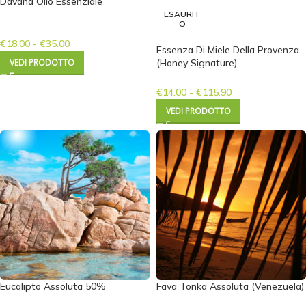
Davana Olio Essenziale
ESAURIT
O
€
18.00
-
€
35.00
Essenza Di Miele Della Provenza
VEDI PRODOTTO
(Honey Signature)
€
14.00
-
€
115.90
VEDI PRODOTTO
Eucalipto Assoluta 50%
Fava Tonka Assoluta (Venezuela)