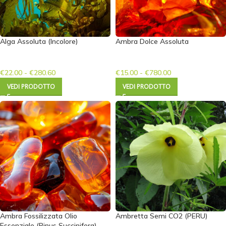
Alga Assoluta (Incolore)
Ambra Dolce Assoluta
€
22.00
-
€
280.60
€
15.00
-
€
780.00
VEDI PRODOTTO
VEDI PRODOTTO
Ambra Fossilizzata Olio
Ambretta Semi CO2 (PERU)
Essenziale (Pinus Succinifera)