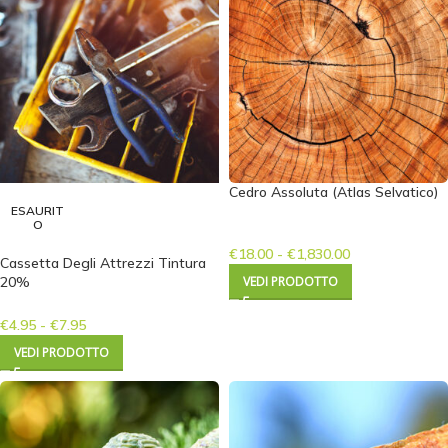
Cedro Assoluta (Atlas Selvatico)
ESAURIT
O
€
18.00
-
€
1,830.00
Cassetta Degli Attrezzi Tintura
20%
VEDI PRODOTTO
€
4.95
-
€
7.95
VEDI PRODOTTO