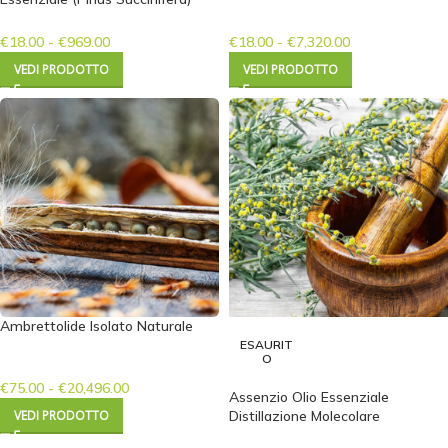
€
18.00
-
€
969.00
€
18.00
-
€
7,320.00
VEDI PRODOTTO
VEDI PRODOTTO
Ambrettolide Isolato Naturale
ESAURIT
O
€
75.00
-
€
20,496.00
Assenzio Olio Essenziale
VEDI PRODOTTO
Distillazione Molecolare