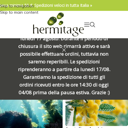
pesa minima 50 €. Spedizioni veloci in tutta Italia »
Skip to navigation
04/08/2026. IMPORTANTE, SI PREGA DI
Skip to main content
LEGGERE: Venerdì 7 agosto alle ore
15:00 chiuderemo per una meritata
pausa e riapriremo alle ore 8:00 di
lunedì 17 agosto. Durante il periodo di
Home
/
Prodotto Formato
/
5ml
Visualizzazione di 233 risultati
chiusura il sito web rimarrà attivo e sarà
possibile effettuare ordini, tuttavia non
Show sidebar
saremo reperibili. Le spedizioni
riprenderanno a partire da lunedi 17/08.
Garantiamo la spedizione di tutti gli
ordini ricevuti entro le ore 14:30 di oggi
04/08 prima della pausa estiva. Grazie :)