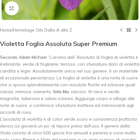
Click to enlarge
Home
/
Hermitage Oils Dalla A alla Z
Violetta Foglia Assoluta Super Premium
Secondo Adam Michael
“L’aroma dell’ Assoluta di foglia di violetta è
inebriante, verde di fogliame, terroso, con sfumature dolci di violetta
candita e legni. Assolutamente unica nel suo genere, è un materiale
di eccezionale persistenza. La foglia di violetta è una nota di cuore
che si sposa splendidamente con assolute fiorite ed erbacee quali
cassia, mimosa, osmanto,
loto blu
, narciso, tè nero e verde,
magnolia, tuberosa e salvia sclarea. Aggiunge corpo e sillage alle
note di cuore, e conferisce sfumature inattese ed interessanti agli
accordi di rosa.
L’assoluta di violetta è di color verde scuro e consistenza piuttosto
densa cui gioverà un po’ di tepore prima dell’uso. Il genere della
Viola consta di circa 500 specie tra annuali e perenni e sono molto
note come
Pansé
o
Viole del pensiero
in un gran numero di giardini.