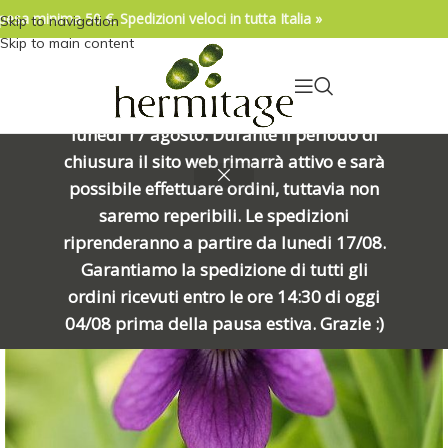
pesa minima 50 €. Spedizioni veloci in tutta Italia »
Skip to navigation
04/08/2026. IMPORTANTE, SI PREGA DI
Skip to main content
LEGGERE: Venerdì 7 agosto alle ore
15:00 chiuderemo per una meritata
pausa e riapriremo alle ore 8:00 di
lunedì 17 agosto. Durante il periodo di
chiusura il sito web rimarrà attivo e sarà
possibile effettuare ordini, tuttavia non
saremo reperibili. Le spedizioni
riprenderanno a partire da lunedi 17/08.
Garantiamo la spedizione di tutti gli
ordini ricevuti entro le ore 14:30 di oggi
04/08 prima della pausa estiva. Grazie :)