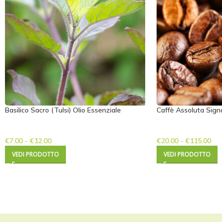
Basilico Sacro (Tulsi) Olio Essenziale
Caffè Assoluta Sign
€
7.00
-
€
12.00
€
20.00
-
€
115.00
VEDI PRODOTTO
VEDI PRODOTTO