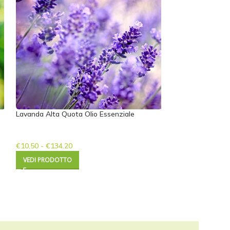
Lavanda Alta Quota Olio Essenziale
Lavanda Assoluta
€
10.50
-
€
134.20
€
18.00
-
€
270.00
VEDI PRODOTTO
VEDI PRODOTTO