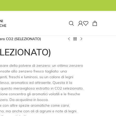
tata pausa e riapriremo alle ore 8:00 di lunedì
 tuttavia non saremo reperibili. Le spedizioni
re 14:30 di oggi 04/08 prima della pausa estiva.
NI
CHE
ero CO2 (SELEZIONATO)
ELEZIONATO)
sare della polvere di zenzero: un ottimo zenzero
ensate allo zenzero fresco tagliato: una
enti, freschi e luminosi, su un calore di legni
plesso, aromatico ed attraente. Questa è la
 e questo meraviglioso estratto in CO2 selezionato.
ione concentra gli aromatici volatili e le fresche
nzero. Da acquolina in bocca.
e con altre spezie aromatiche come carvi,
, ma anche con oli di agrumi e note di legni.