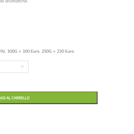
li aromatiche.”
 IVA): 100G = 100 Euro. 250G = 230 Euro.
GI AL CARRELLO