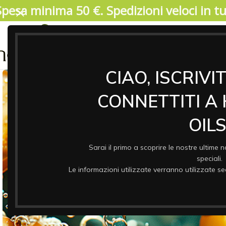
Spesa minima 50 €. Spedizioni veloci in tut
04/08/2026. IMPORTANTE, SI PREGA DI LEGGERE: V
17 agosto. Durante il periodo di chiusura il 
riprenderanno a partire da lunedi 17/08. Garant
ASSO
& CO
CIAO, ISCRIVI
CONNETTITI A
OILS
Sarai il primo a scoprire le nostre ultime n
speciali.
Le informazioni utilizzate verranno utilizzate 