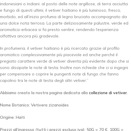
indonesiani o indiani: al posto delle note argillose, di terra asciutta
e fungo di questi ultimi, il vetiver haitiano è più luminoso, fresco,
morbido, ed all’inizio profuma di legno bruciato accompagnato da
una dolce nota terrosa. La parte deliziosamente palustre, verde ed
aromatica-erbacea si fa presto sentire, rendendo l’esperienza
olfattiva ancora più gradevole.
In profumeria, il vetiver haitiano è più ricercato grazie al profilo
aromatico complessivamente più piacevole ed anche perché il
pregiato carattere verde di vetiver diventa più evidente dopo che si
sono dissipate le note di testa. Inoltre non richiede che ci si ingegni
per compensare o coprire le pungenti note di fungo che fanno
capolino tra le note di testa degli altri vetiver.”
Abbiamo creato la nostra pagina dedicata alla
collezione di vetiver
.
Nome Botanico: Vetivera zizanoides
Origine: Haiti
Prezzi all’ingrosso (tutti i prezzi escluso iva):
50G = 70 €.
100G =