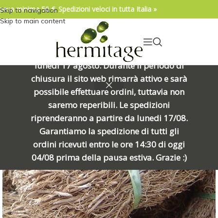
pesa minima 50 €. Spedizioni veloci in tutta Italia »
Skip to navigation
04/08/2026. IMPORTANTE, SI PREGA DI
Skip to main content
LEGGERE: Venerdì 7 agosto alle ore
15:00 chiuderemo per una meritata
pausa e riapriremo alle ore 8:00 di
lunedì 17 agosto. Durante il periodo di
chiusura il sito web rimarrà attivo e sarà
possibile effettuare ordini, tuttavia non
saremo reperibili. Le spedizioni
riprenderanno a partire da lunedi 17/08.
Garantiamo la spedizione di tutti gli
ordini ricevuti entro le ore 14:30 di oggi
04/08 prima della pausa estiva. Grazie :)