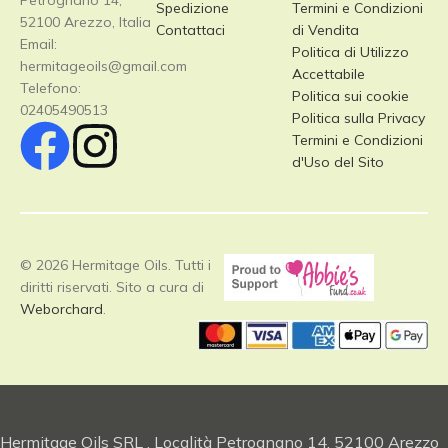
Petrognano 14,
Spedizione
Termini e Condizioni
52100 Arezzo, Italia
Contattaci
di Vendita
Email:
Politica di Utilizzo
hermitageoils@gmail.com
Accettabile
Telefono:
Politica sui cookie
02405490513
Politica sulla Privacy
Termini e Condizioni
d'Uso del Sito
© 2026 Hermitage Oils. Tutti i
diritti riservati. Sito a cura di
Weborchard
.
Hermitage Oils SRL , Località Petrognano 14, 52100 Arezzo