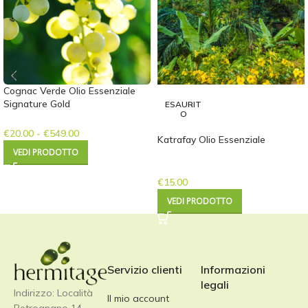
Cognac Verde Olio Essenziale
Signature Gold
ESAURIT
O
€
20.00
-
€
549.00
Katrafay Olio Essenziale
VEDI PRODOTTO
€
15.00
VEDI PRODOTTO
Servizio clienti
Informazioni
legali
Indirizzo: Località
Il mio account