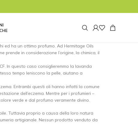
tata pausa e riapriremo alle ore 8:00 di lunedì
 tuttavia non saremo reperibili. Le spedizioni
re 14:30 di oggi 04/08 prima della pausa estiva.
NI
CHE
ghi ed ha un ottimo profumo. Ad Hermitage Oils
 prende in considerazione l’origine, la chimica, il
 FCF. In questo caso consiglieremmo la lavanda
stesso tempo leniscono la pelle, aiutano a
zema. Entrambi questi oli hanno infatti la comune
estazione dell’eczema. Mentre per i profumieri –
 colore verde e dal profumo veramente divino.
ile. Tuttavia proprio a causa della loro natura
ofumeria artigianale. Nessun prodotto venduto da