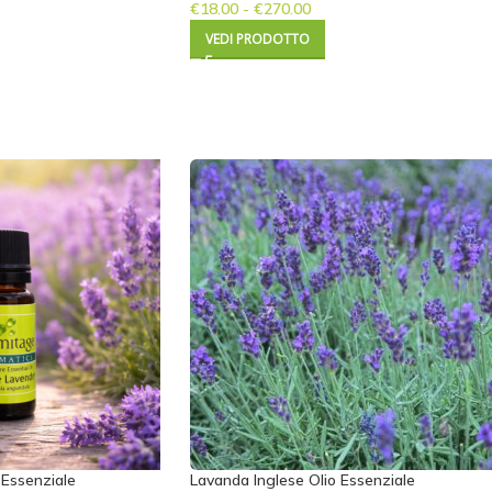
€
18.00
-
€
270.00
VEDI PRODOTTO
 Essenziale
Lavanda Inglese Olio Essenziale