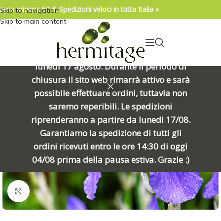
pesa minima 50 €. Spedizioni veloci in tutta Italia »
Skip to navigation
04/08/2026. IMPORTANTE, SI PREGA DI
Skip to main content
LEGGERE: Venerdì 7 agosto alle ore
15:00 chiuderemo per una meritata
pausa e riapriremo alle ore 8:00 di
lunedì 17 agosto. Durante il periodo di
chiusura il sito web rimarrà attivo e sarà
ESAURIT
possibile effettuare ordini, tuttavia non
O
saremo reperibili. Le spedizioni
riprenderanno a partire da lunedi 17/08.
Garantiamo la spedizione di tutti gli
ordini ricevuti entro le ore 14:30 di oggi
04/08 prima della pausa estiva. Grazie :)
Click to enlarge