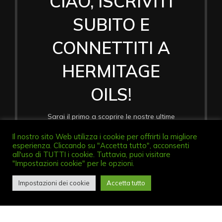
CIAO, ISCRIVITI
SUBITO E
CONNETTITI A
HERMITAGE
OILS!
Sarai il primo a scoprire le nostre ultime
novità e ricevere le nostre offerte
Il nostro sito Web utilizza i cookie per offrirti la migliore
speciali.
esperienza. Cliccando su "Accetta tutto", acconsenti
Le informazioni utilizzate verranno utilizzate secondo le
all'uso di TUTTI i cookie. Tuttavia, puoi visitare
nostre
politiche sulla privacy
.
"Impostazioni cookie" per le opzioni.
Impostazioni dei cookie
Accetta tutto
Shop
Wishlist
Cart
My account