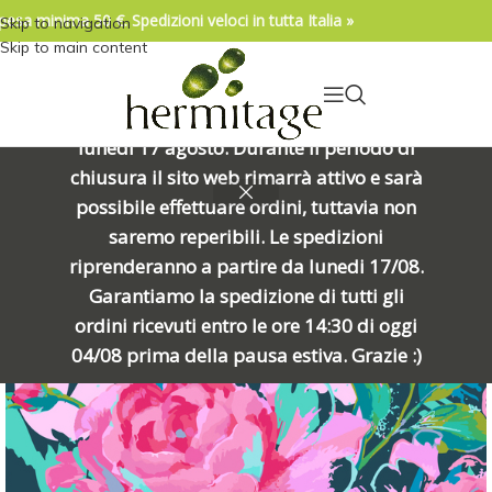
pesa minima 50 €. Spedizioni veloci in tutta Italia »
Skip to navigation
04/08/2026. IMPORTANTE, SI PREGA DI
Skip to main content
LEGGERE: Venerdì 7 agosto alle ore
15:00 chiuderemo per una meritata
pausa e riapriremo alle ore 8:00 di
lunedì 17 agosto. Durante il periodo di
chiusura il sito web rimarrà attivo e sarà
ESAURIT
possibile effettuare ordini, tuttavia non
O
saremo reperibili. Le spedizioni
riprenderanno a partire da lunedi 17/08.
Garantiamo la spedizione di tutti gli
ordini ricevuti entro le ore 14:30 di oggi
04/08 prima della pausa estiva. Grazie :)