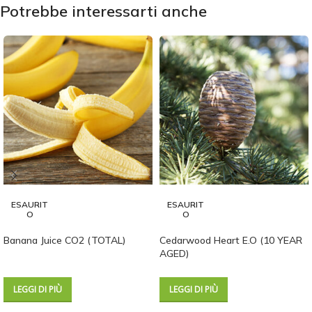
Potrebbe interessarti anche
ESAURIT
ESAURIT
O
O
Banana Juice CO2 (TOTAL)
Cedarwood Heart E.O (10 YEAR
AGED)
LEGGI DI PIÙ
LEGGI DI PIÙ