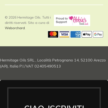
© 2026 Hermitage Oils. Tutti i
diritti riservati. Sito a cura di
Weborchard
.
Hermitage Oils SRL , Località Petrognano 14, 52100 Arezzo
(AR), Italia P.I./VAT 02405490513