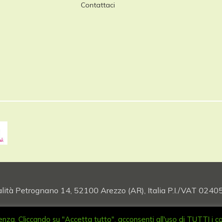
Contattaci
alità Petrognano 14, 52100 Arezzo (AR), Italia P.I./VAT 02
erienza. Cliccando su "Accetta tutto", acconsenti all'uso di TUTTI i c