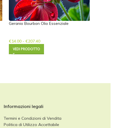
Geranio Bourbon Olio Essenziale
ESAURIT
O
€
14.00
-
€
207.40
Incenso Rivae BIO
VEDI PRODOTTO
€
19.00
-
€
305.00
VEDI PRODOTTO
Informazioni legali
Termini e Condizioni di Vendita
Politica di Utilizzo Accettabile