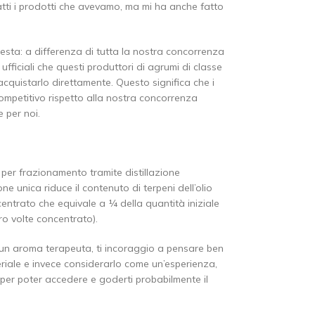
tti i prodotti che avevamo, ma mi ha anche fatto
uesta: a differenza di tutta la nostra concorrenza
 ufficiali che questi produttori di agrumi di classe
cquistarlo direttamente. Questo significa che i
ompetitivo rispetto alla nostra concorrenza
e per noi.
 per frazionamento tramite distillazione
ne unica riduce il contenuto di terpeni dell’olio
entrato che equivale a ¼ della quantità iniziale
ro volte concentrato).
 un aroma terapeuta, ti incoraggio a pensare ben
iale e invece considerarlo come un’esperienza,
er poter accedere e goderti probabilmente il