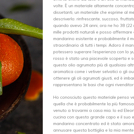
volte. È un materiale altamente concentrat
dissetanti, un materiale che esprime al meg
descriverlo: rinfrescante, succoso, frut
quando avevo 24 anni, ora ne ho 38 (22 
mille prodotti naturali e posso affermare 
mandarino esistente e probabilmente il m
straordinario di tutti i tempi. Adoro il m
potessero superare l’esperienza con lo 
rosso è stato una piacevole scoperta e 
questo olio agrumato più di qualsiasi al
aromatica come i vetiver selvatici o gli
ottenere gli oli agrumati giusti, ed è i
rappresentano le basi che ogni rivenditor
Ho conosciuto questo materiale penso ver
quella che è probabilmente la più famos
venuto a trovarmi a casa mia. Io ed Eleon
cucina con questo grande capo e il suo e
mandarino concentrato ed è stato amore a
annusare questa bottiglia e la mia mente