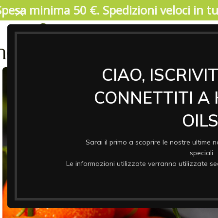
Spesa minima 50 €. Spedizioni veloci in tut
04/08/2026. IMPORTANTE, SI PREGA DI LEGGERE: V
17 agosto. Durante il periodo di chiusura il 
riprenderanno a partire da lunedi 17/08. Garant
ASSO
& CO
CIAO, ISCRIVI
CONNETTITI A
OILS
Sarai il primo a scoprire le nostre ultime n
speciali.
Le informazioni utilizzate verranno utilizzate 