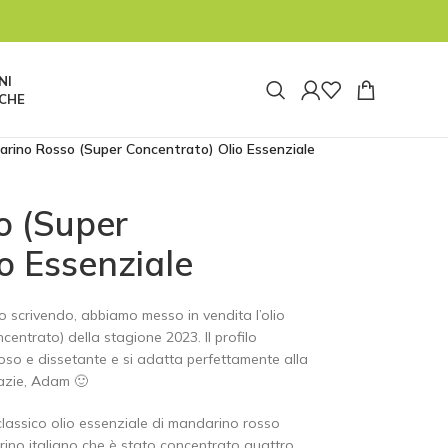
tata pausa e riapriremo alle ore 8:00 di lunedì
 tuttavia non saremo reperibili. Le spedizioni
re 14:30 di oggi 04/08 prima della pausa estiva.
NI
CHE
rino Rosso (Super Concentrato) Olio Essenziale
o (Super
o Essenziale
o scrivendo, abbiamo messo in vendita l’olio
entrato) della stagione 2023. Il profilo
so e dissetante e si adatta perfettamente alla
razie, Adam 🙂
classico olio essenziale di mandarino rosso
arino italiano che è stato concentrato quattro