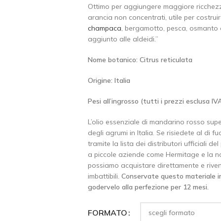
Ottimo per aggiungere maggiore ricchezza 
arancia non concentrati, utile per costrui
champaca
, bergamotto, pesca, osmanto e
aggiunto alle aldeidi.”
Nome botanico: Citrus reticulata
Origine: Italia
Pesi all’ingrosso (tutti i prezzi esclusa 
L’olio essenziale di mandarino rosso su
degli agrumi in Italia. Se risiedete al di f
tramite la lista dei distributori ufficiali 
a piccole aziende come Hermitage e la nos
possiamo acquistare direttamente e rivende
imbattibili.
Conservate questo materiale in
godervelo alla perfezione per 12 mesi.
FORMATO