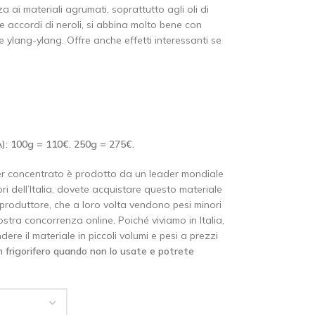
ai materiali agrumati, soprattutto agli oli di
re accordi di neroli, si abbina molto bene con
 ylang-ylang. Offre anche effetti interessanti se
IVA): 100g = 110€. 250g = 275€.
per concentrato è prodotto da un leader mondiale
uori dell’Italia, dovete acquistare questo materiale
del produttore, che a loro volta vendono pesi minori
tra concorrenza online. Poiché viviamo in Italia,
re il materiale in piccoli volumi e pesi a prezzi
 frigorifero quando non lo usate e potrete