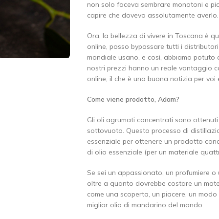
non solo faceva sembrare monotoni e pia
capire che dovevo assolutamente averlo.
Ora, la bellezza di vivere in Toscana è q
online, posso bypassare tutti i distributori
mondiale usano, e così, abbiamo potuto a
nostri prezzi hanno un reale vantaggio c
online, il che è una buona notizia per voi 
Come viene prodotto, Adam?
Gli oli agrumati concentrati sono ottenuti
sottovuoto. Questo processo di distillazio
essenziale per ottenere un prodotto conc
di olio essenziale (per un materiale quatt
Se sei un appassionato, un profumiere o
oltre a quanto dovrebbe costare un mater
come una scoperta, un piacere, un modo p
miglior olio di mandarino del mondo.