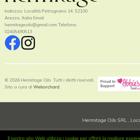
Indirizzo: Località Petrognano 14, 52100
Arezzo, Italia Email:
hermitageoils@gmail.com
Telefono:
02405490513
© 2026 Hermitage Oils. Tutti i diritti riservati.
Sito a cura di
Weborchard
.
Hermitage Oils SRL , Loc
Il nostro sito Web utilizza i cookie per offrirti la migliore esp