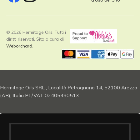
© 2026 Hermitage Oils. Tutti i
diritti riservati. Sito a cura di
Weborchard
.
Hermitage Oils SRL , Località Petrognano 14, 52100 Arezzo
(AR), Italia P.I./VAT 02405490513