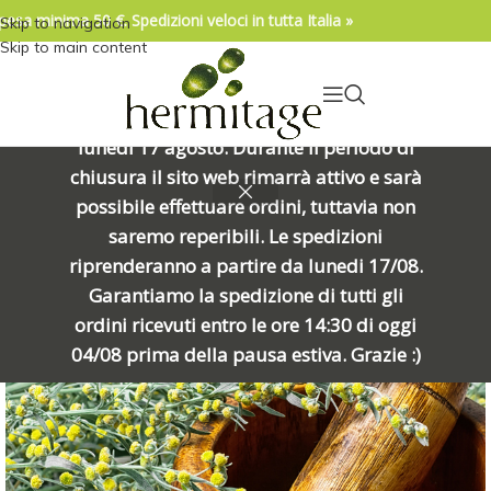
pesa minima 50 €. Spedizioni veloci in tutta Italia »
Skip to navigation
04/08/2026. IMPORTANTE, SI PREGA DI
Skip to main content
LEGGERE: Venerdì 7 agosto alle ore
15:00 chiuderemo per una meritata
pausa e riapriremo alle ore 8:00 di
lunedì 17 agosto. Durante il periodo di
chiusura il sito web rimarrà attivo e sarà
ESAURIT
possibile effettuare ordini, tuttavia non
O
saremo reperibili. Le spedizioni
riprenderanno a partire da lunedi 17/08.
Garantiamo la spedizione di tutti gli
ordini ricevuti entro le ore 14:30 di oggi
04/08 prima della pausa estiva. Grazie :)