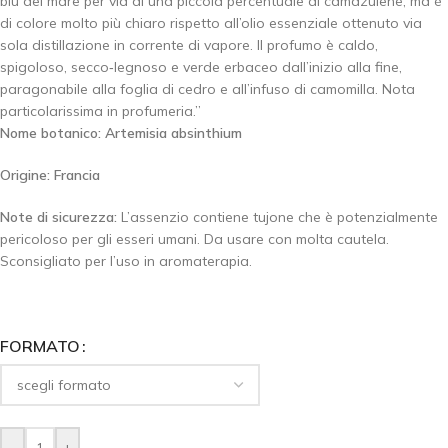
blu del mare per via di una piccola percentuale di camazulene, ma è
di colore molto più chiaro rispetto all’olio essenziale ottenuto via
sola distillazione in corrente di vapore. Il profumo è caldo,
spigoloso, secco‐legnoso e verde erbaceo dall’inizio alla fine,
paragonabile alla foglia di cedro e all’infuso di camomilla. Nota
particolarissima in profumeria.”
Nome botanico:
Artemisia absinthium
Origine:
Francia
Note di sicurezza:
L’assenzio contiene tujone che è potenzialmente
pericoloso per gli esseri umani. Da usare con molta cautela.
Sconsigliato per l’uso in aromaterapia.
FORMATO
-
+