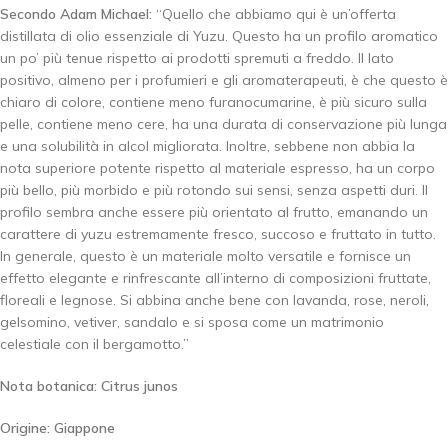
Secondo Adam Michael:
“Quello che abbiamo qui è un’offerta
distillata di olio essenziale di Yuzu. Questo ha un profilo aromatico
un po’ più tenue rispetto ai prodotti spremuti a freddo. Il lato
positivo, almeno per i profumieri e gli aromaterapeuti, è che questo è
chiaro di colore, contiene meno furanocumarine, è più sicuro sulla
pelle, contiene meno cere, ha una durata di conservazione più lunga
e una solubilità in alcol migliorata. Inoltre, sebbene non abbia la
nota superiore potente rispetto al materiale espresso, ha un corpo
più bello, più morbido e più rotondo sui sensi, senza aspetti duri. Il
profilo sembra anche essere più orientato al frutto, emanando un
carattere di yuzu estremamente fresco, succoso e fruttato in tutto.
In generale, questo è un materiale molto versatile e fornisce un
effetto elegante e rinfrescante all’interno di composizioni fruttate,
floreali e legnose. Si abbina anche bene con lavanda, rose, neroli,
gelsomino, vetiver, sandalo e si sposa come un matrimonio
celestiale con il bergamotto.”
Nota botanica: Citrus junos
Origine: Giappone