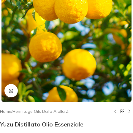
Click to enlarge
Home
/
Hermitage Oils Dalla A alla Z
Yuzu Distillato Olio Essenziale