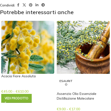
Condividi:
Potrebbe interessarti anche
Acacia Fiore Assoluta
ESAURIT
O
€
45.00
-
€
610.00
Assenzio Olio Essenziale
VEDI PRODOTTO
Distillazione Molecolare
€
9.00
-
€
17.00