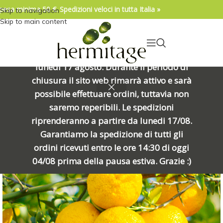
pesa minima 50 €. Spedizioni veloci in tutta Italia »
Skip to navigation
04/08/2026. IMPORTANTE, SI PREGA DI
Skip to main content
LEGGERE: Venerdì 7 agosto alle ore
15:00 chiuderemo per una meritata
pausa e riapriremo alle ore 8:00 di
lunedì 17 agosto. Durante il periodo di
chiusura il sito web rimarrà attivo e sarà
possibile effettuare ordini, tuttavia non
saremo reperibili. Le spedizioni
riprenderanno a partire da lunedi 17/08.
Garantiamo la spedizione di tutti gli
ordini ricevuti entro le ore 14:30 di oggi
04/08 prima della pausa estiva. Grazie :)