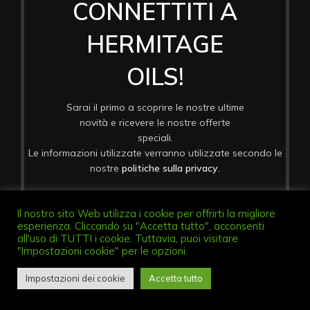
CONNETTITI A
HERMITAGE
OILS!
Sarai il primo a scoprire le nostre ultime
novità e ricevere le nostre offerte
speciali.
Le informazioni utilizzate verranno utilizzate secondo le
nostre
politiche sulla privacy
.
Il nostro sito Web utilizza i cookie per offrirti la migliore
esperienza. Cliccando su "Accetta tutto", acconsenti
all'uso di TUTTI i cookie. Tuttavia, puoi visitare
"Impostazioni cookie" per le opzioni.
Diritto di Recesso
Impostazioni dei cookie
Accetta tutto
Shop
Wishlist
Cart
My account