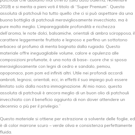
patchouli che abbiamo mai offerto (alla data odierna, Novembre
2018) e si merita a pieni voti il titolo di “Super Premium”. Questa
assoluta di patchouli ha tutto quello che ci si può aspettare da una
buona bottiglia di patchouli meravigliosamente invecchiato, ma è
pure molto meglio. L’impareggiabile profondità e ricchezza
dell’aroma, le note dolci, balsamiche, orientali di ambra sciropposa, il
carattere leggermente fruttato e legnoso e perfino un sottotono
erbaceo al profumo di menta bagnata dalla rugiada. Questo
materiale offre ineguagliabile volume, calore e opulenza alle
composizioni profumate, è una nota di base- cuore che si sposa
meravigliosamente con legni di cedro e sandalo, pemou,
opoponaco, pom pom ed infiniti altri. Utile nei profondi accordi
ambrati, legnosi, orientali, ecc, in effetti il suo impiego può essere
limitato solo dalla nostra immaginazione. Al mio naso, questa
assoluta di patchouli è ancora meglio di un buon olio di patchouli
invecchiato con il beneficio aggiunto di non dover attendere un
decennio o più per il privilegio.”
Questo materiale si ottiene per estrazione a solvente delle foglie, ed
è di color marrone scuro – verde oliva e consistenza perfettamente
fluida.