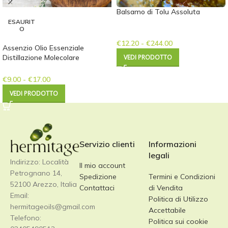
Balsamo di Tolu Assoluta
ESAURIT
O
€
12.20
-
€
244.00
Assenzio Olio Essenziale
Distillazione Molecolare
VEDI PRODOTTO
€
9.00
-
€
17.00
VEDI PRODOTTO
Servizio clienti
Informazioni
legali
Indirizzo: Località
Il mio account
Petrognano 14,
Spedizione
Termini e Condizioni
52100 Arezzo, Italia
Contattaci
di Vendita
Email:
Politica di Utilizzo
hermitageoils@gmail.com
Accettabile
Telefono:
Politica sui cookie