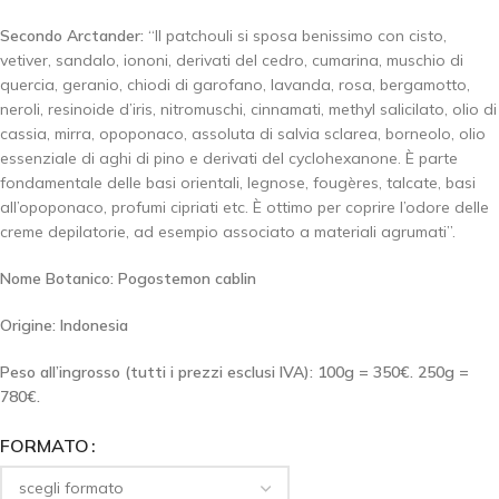
Secondo Arctander:
“Il patchouli si sposa benissimo con cisto,
vetiver, sandalo, iononi, derivati del cedro, cumarina, muschio di
quercia, geranio, chiodi di garofano, lavanda, rosa, bergamotto,
neroli, resinoide d’iris, nitromuschi, cinnamati, methyl salicilato, olio di
cassia, mirra, opoponaco, assoluta di salvia sclarea, borneolo, olio
essenziale di aghi di pino e derivati del cyclohexanone. È parte
fondamentale delle basi orientali, legnose, fougères, talcate, basi
all’opoponaco, profumi cipriati etc. È ottimo per coprire l’odore delle
creme depilatorie, ad esempio associato a materiali agrumati”.
Nome Botanico: Pogostemon cablin
Origine: Indonesia
Peso all’ingrosso (tutti i prezzi esclusi IVA): 100g = 350€. 250g =
780€.
FORMATO