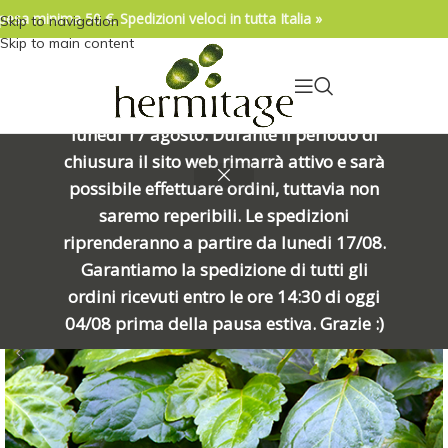
pesa minima 50 €. Spedizioni veloci in tutta Italia »
Skip to navigation
04/08/2026. IMPORTANTE, SI PREGA DI
Skip to main content
LEGGERE: Venerdì 7 agosto alle ore
15:00 chiuderemo per una meritata
pausa e riapriremo alle ore 8:00 di
lunedì 17 agosto. Durante il periodo di
chiusura il sito web rimarrà attivo e sarà
ESAURIT
possibile effettuare ordini, tuttavia non
O
saremo reperibili. Le spedizioni
riprenderanno a partire da lunedi 17/08.
Garantiamo la spedizione di tutti gli
ordini ricevuti entro le ore 14:30 di oggi
04/08 prima della pausa estiva. Grazie :)