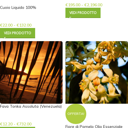
€
195.00
-
€
2,196.00
Cuoio Liquido 100%
VEDI PRODOTTO
€
22.00
-
€
132.00
VEDI PRODOTTO
Fava Tonka Assoluta (Venezuela)
OFFERTA!
€
12.20
-
€
732.00
Fiore di Pomelo Olio Essenziale