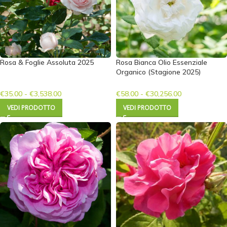
Rosa & Foglie Assoluta 2025
Rosa Bianca Olio Essenziale
Organico (Stagione 2025)
€
35.00
-
€
3,538.00
€
58.00
-
€
30,256.00
VEDI PRODOTTO
VEDI PRODOTTO