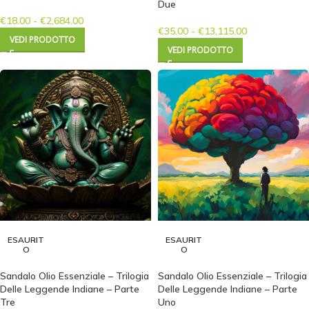
Due
€
18.00
-
€
2,684.00
€
35.00
-
€
13,115.00
VEDI PRODOTTO
VEDI PRODOTTO
ESAURIT
ESAURIT
O
O
Sandalo Olio Essenziale – Trilogia
Sandalo Olio Essenziale – Trilogia
Delle Leggende Indiane – Parte
Delle Leggende Indiane – Parte
Tre
Uno