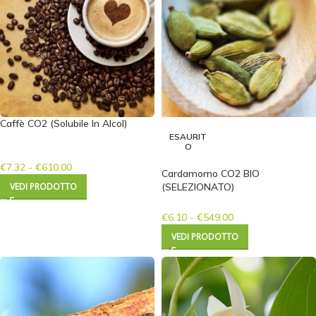
Caffè CO2 (Solubile In Alcol)
ESAURIT
O
€
7.32
-
€
610.00
Cardamomo CO2 BIO
VEDI PRODOTTO
(SELEZIONATO)
€
6.10
-
€
549.00
VEDI PRODOTTO