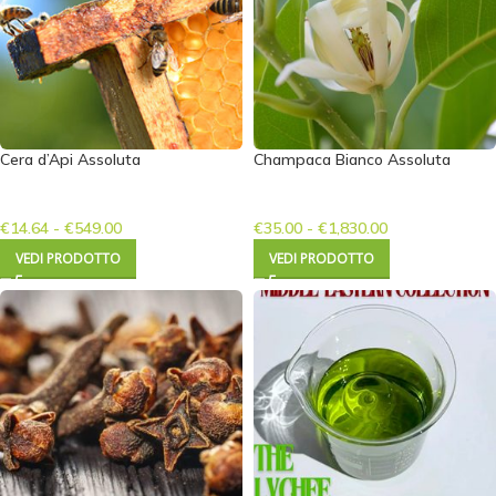
Cera d’Api Assoluta
Champaca Bianco Assoluta
€
14.64
-
€
549.00
€
35.00
-
€
1,830.00
VEDI PRODOTTO
VEDI PRODOTTO