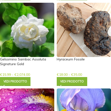
Gelsomino Sambac Assoluta
Hyraceum Fossile
Signature Gold
€
15.99
-
€
2,074.00
€
18.00
-
€
35.00
VEDI PRODOTTO
VEDI PRODOTTO