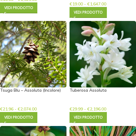
€
19.00
-
€
1,647.00
VEDI PRODOTTO
VEDI PRODOTTO
Tsuga Blu – Assoluta (Incolore)
Tuberosa Assoluta
€
21.96
-
€
2,074.00
€
29.99
-
€
2,196.00
VEDI PRODOTTO
VEDI PRODOTTO