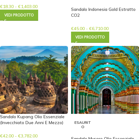
€
18.30
-
€
1,403.00
Sandalo Indonesia Gold Estratto
VEDI PRODOTTO
CO2
€
45.00
-
€
6,710.00
VEDI PRODOTTO
Sandalo Kupang Olio Essenziale
(Invecchiato Due Anni E Mezzo)
ESAURIT
O
€
42.00
-
€
3,782.00
Sandalo Mysore Olio Essenziale