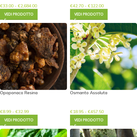
€
33.00
-
€
2,684.00
€
42.70
-
€
122.00
VEDI PRODOTTO
VEDI PRODOTTO
Opoponaco Resina
Osmanto Assoluta
€
8.99
-
€
32.99
€
18.95
-
€
457.50
VEDI PRODOTTO
VEDI PRODOTTO