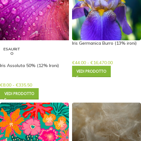
Iris Germanica Burro (13% ironi)
ESAURIT
O
€
44.00
-
€
16,470.00
Iris Assoluta 50% (12% Ironi)
VEDI PRODOTTO
€
8.00
-
€
335.50
VEDI PRODOTTO