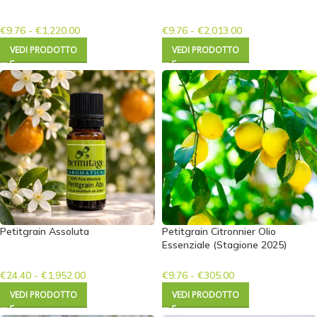
€
9.76
-
€
1,220.00
€
9.76
-
€
2,013.00
VEDI PRODOTTO
VEDI PRODOTTO
Petitgrain Assoluta
Petitgrain Citronnier Olio
Essenziale (Stagione 2025)
€
24.40
-
€
1,952.00
€
9.76
-
€
305.00
VEDI PRODOTTO
VEDI PRODOTTO