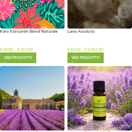
Karo Karounde Blend Naturale
Lana Assoluta
€
18.00
-
€
122.00
€
35.00
-
€
1,952.00
VEDI PRODOTTO
VEDI PRODOTTO