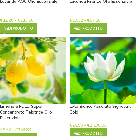
Lavanda AOC Olio Essenziale
Lavanda Firenze Olio Essenziale
€
12.20
-
€
213.50
€
19.52
-
€
67.10
VEDI PRODOTTO
VEDI PRODOTTO
Limone 5 FOLD Super
Loto Bianco Assoluta Signature
Concentrato Pelatrice Olio
Gold
Essenziale
€
26.99
-
€
2,196.00
€
9.52
-
€
353.80
VEDI PRODOTTO