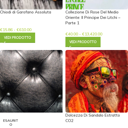
Chiodi di Garofano Assoluta
Collezione Di Rose Del Medio
Oriente: Il Principe Dei Litchi –
Parte 1
€
15.86
-
€
610.00
€
40.00
-
€
13,420.00
VEDI PRODOTTO
VEDI PRODOTTO
Dolcezza Di Sandalo Estratto
CO2
ESAURIT
O