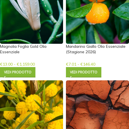
Magnolia Foglia Gold Olio
Mandarino Giallo Olio Essenziale
Essenziale
(Stagione 2026)
€
13.00
-
€
1,159.00
€
7.01
-
€
146.40
VEDI PRODOTTO
VEDI PRODOTTO