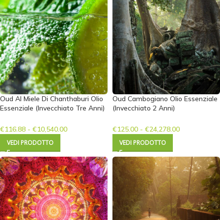
Oud Al Miele Di Chanthaburi Olio
Oud Cambogiano Olio Essenziale
Essenziale (Invecchiato Tre Anni)
(Invecchiato 2 Anni)
€
116.88
-
€
10,540.00
€
125.00
-
€
24,278.00
VEDI PRODOTTO
VEDI PRODOTTO