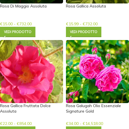
Rosa Di Maggio Assoluta
Rosa Gallica Assoluta
€
15.00
-
€
732.00
€
15.99
-
€
732.00
VEDI PRODOTTO
VEDI PRODOTTO
Rosa Gallica Fruttata Dolce
Rosa Galugah Olio Essenziale
Assoluta
Signature Gold
€
22.00
-
€
854.00
€
34.00
-
€
14,518.00