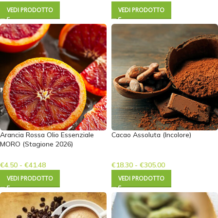
VEDI PRODOTTO
VEDI PRODOTTO
Arancia Rossa Olio Essenziale
Cacao Assoluta (Incolore)
MORO (Stagione 2026)
€
4.50
-
€
41.48
€
18.30
-
€
305.00
VEDI PRODOTTO
VEDI PRODOTTO