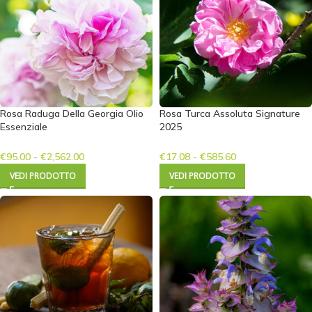
Rosa Raduga Della Georgia Olio
Rosa Turca Assoluta Signature
Essenziale
2025
€
95.00
-
€
2,562.00
€
17.08
-
€
585.60
VEDI PRODOTTO
VEDI PRODOTTO