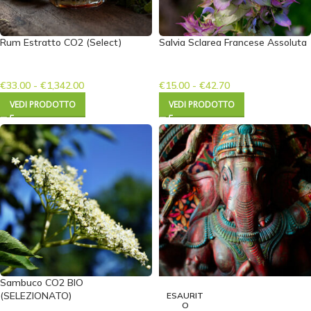
Rum Estratto CO2 (Select)
Salvia Sclarea Francese Assoluta
€
33.00
-
€
1,342.00
€
15.00
-
€
42.70
VEDI PRODOTTO
VEDI PRODOTTO
Sambuco CO2 BIO
(SELEZIONATO)
ESAURIT
O