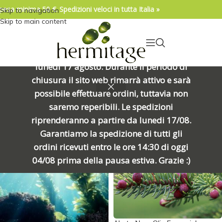
pesa minima 50 €. Spedizioni veloci in tutta Italia »
Skip to navigation
04/08/2026. IMPORTANTE, SI PREGA DI
Skip to main content
LEGGERE: Venerdì 7 agosto alle ore
15:00 chiuderemo per una meritata
pausa e riapriremo alle ore 8:00 di
lunedì 17 agosto. Durante il periodo di
Home
/
Prodotto Formato
/
50gr
Visualizzazione di 78 risultati
chiusura il sito web rimarrà attivo e sarà
possibile effettuare ordini, tuttavia non
Show sidebar
saremo reperibili. Le spedizioni
riprenderanno a partire da lunedi 17/08.
Garantiamo la spedizione di tutti gli
ordini ricevuti entro le ore 14:30 di oggi
04/08 prima della pausa estiva. Grazie :)