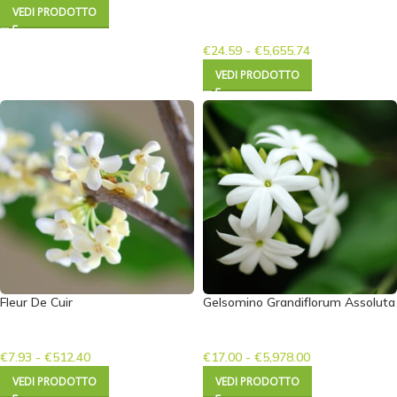
VEDI PRODOTTO
€
24.59
-
€
5,655.74
VEDI PRODOTTO
Fleur De Cuir
Gelsomino Grandiflorum Assoluta
€
7.93
-
€
512.40
€
17.00
-
€
5,978.00
VEDI PRODOTTO
VEDI PRODOTTO