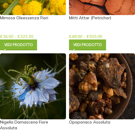
Mimosa Oleessenza Fiori
Mitti Attar (Petrichor)
€
16.00
-
€
323.30
€
48.00
-
€
915.00
VEDI PRODOTTO
VEDI PRODOTTO
Nigella Damascena Fiore
Opoponaco Assoluta
Assoluta