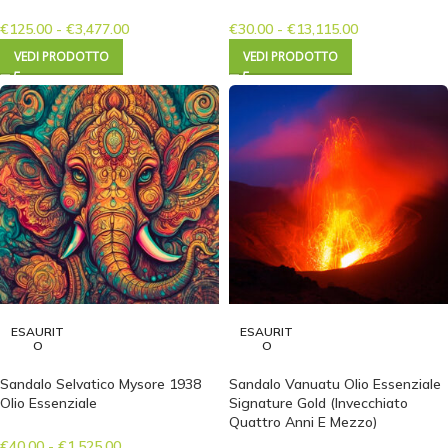
€
125.00
-
€
3,477.00
€
30.00
-
€
13,115.00
VEDI PRODOTTO
VEDI PRODOTTO
ESAURIT
ESAURIT
O
O
Sandalo Selvatico Mysore 1938
Sandalo Vanuatu Olio Essenziale
Olio Essenziale
Signature Gold (Invecchiato
Quattro Anni E Mezzo)
€
40.00
-
€
1,525.00