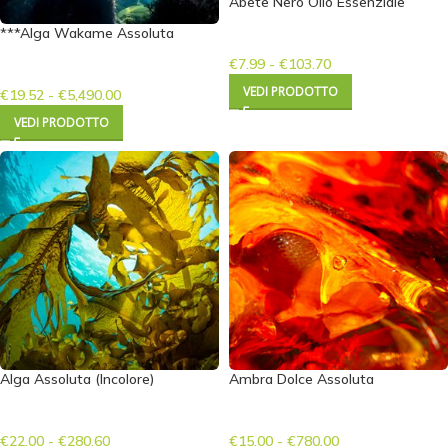
Abete Nero Olio Essenziale
***Alga Wakame Assoluta
€
7.99
-
€
103.70
VEDI PRODOTTO
€
19.52
-
€
5,490.00
VEDI PRODOTTO
Alga Assoluta (Incolore)
Ambra Dolce Assoluta
€
22.00
-
€
280.60
€
15.00
-
€
780.00