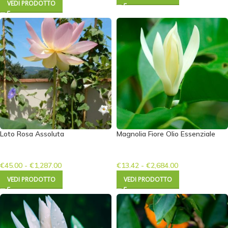
VEDI PRODOTTO
Loto Rosa Assoluta
Magnolia Fiore Olio Essenziale
€
45.00
-
€
1,287.00
€
13.42
-
€
2,684.00
VEDI PRODOTTO
VEDI PRODOTTO