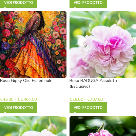
VEDI PRODOTTO
VEDI PRODOTTO
Rosa Gipsy Olio Essenziale
Rosa RADUGA Assoluta
(Esclusiva)
€
45.00
-
€
1,464.00
€
25.62
-
€
707.60
VEDI PRODOTTO
VEDI PRODOTTO