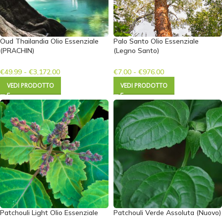
Oud Thailandia Olio Essenziale
Palo Santo Olio Essenziale
(PRACHIN)
(Legno Santo)
€
49.99
-
€
3,172.00
€
7.00
-
€
976.00
VEDI PRODOTTO
VEDI PRODOTTO
Patchouli Light Olio Essenziale
Patchouli Verde Assoluta (Nuovo)