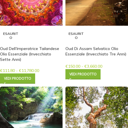
ESAURIT
ESAURIT
O
O
Oud Dell’Imperatrice Tailandese
Oud Di Assam Selvatico Olio
Olio Essenziale (Invecchiato
Essenziale (Invecchiato Tre Anni)
Sette Anni)
€
150.00
-
€
3,660.00
€
111.80
-
€
11,780.00
VEDI PRODOTTO
VEDI PRODOTTO