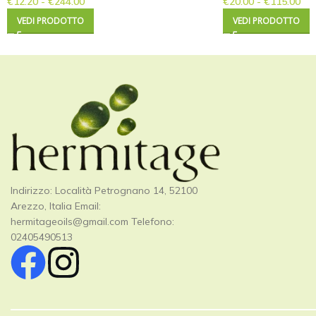
€
12.20
-
€
244.00
€
20.00
-
€
115.00
VEDI PRODOTTO
VEDI PRODOTTO
Indirizzo: Località Petrognano 14, 52100
Arezzo, Italia Email:
hermitageoils@gmail.com
Telefono:
02405490513