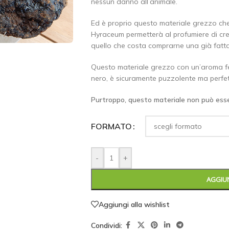
nessun danno all’animale.
Ed è proprio questo materiale grezzo ch
Hyraceum permetterà al profumiere di cre
quello che costa comprarne una già fatta
Questo materiale grezzo con un’aroma fe
nero, è sicuramente puzzolente ma perfet
Purtroppo, questo materiale non può esser
FORMATO
-
+
AGGIUN
Aggiungi alla wishlist
Condividi: