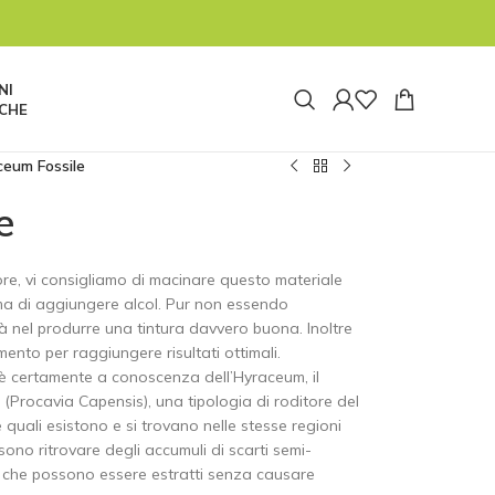
tata pausa e riapriremo alle ore 8:00 di lunedì
 tuttavia non saremo reperibili. Le spedizioni
re 14:30 di oggi 04/08 prima della pausa estiva.
NI
CHE
eum Fossile
e
iore, vi consigliamo di macinare questo materiale
ma di aggiungere alcol. Pur non essendo
erà nel produrre una tintura davvero buona. Inoltre
ento per raggiungere risultati ottimali.
è certamente a conoscenza dell’Hyraceum, il
 (Procavia Capensis), una tipologia di roditore del
le quali esistono e si trovano nelle stesse regioni
ssono ritrovare degli accumuli di scarti semi-
li, che possono essere estratti senza causare