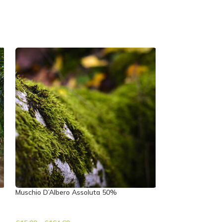
Muschio D’Albero Assoluta 50%
Neroli Olio Esse