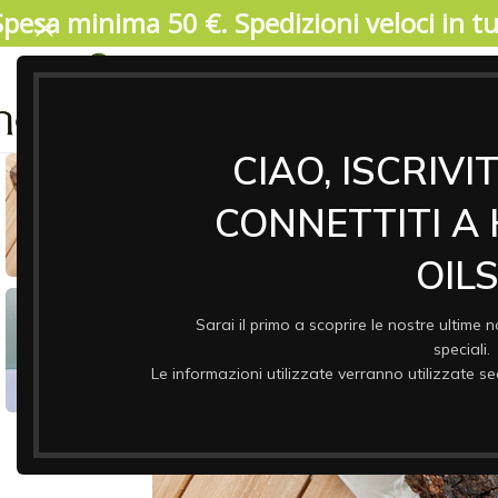
Spesa minima 50 €. Spedizioni veloci in tut
04/08/2026. IMPORTANTE, SI PREGA DI LEGGERE: V
17 agosto. Durante il periodo di chiusura il 
riprenderanno a partire da lunedi 17/08. Garant
ASSO
& CO
CIAO, ISCRIVI
CONNETTITI A
OILS
Sarai il primo a scoprire le nostre ultime n
speciali.
Le informazioni utilizzate verranno utilizzate 