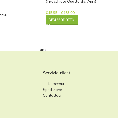
(Invecchiato Quattordici Anni)
€
15.95
-
€
183.00
iale
VEDI PRODOTTO
Servizio clienti
Il mio account
Spedizione
Contattaci