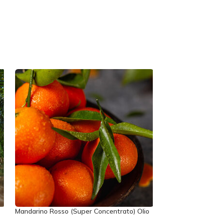
Mandarino Rosso (Super Concentrato) Olio
Muschio D’Alber