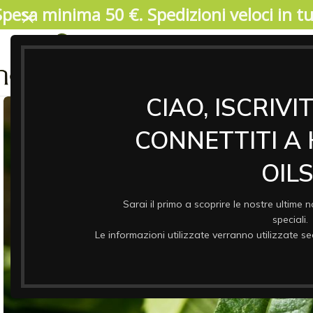
Spesa minima 50 €. Spedizioni veloci in tut
04/08/2026. IMPORTANTE, SI PREGA DI LEGGERE: V
17 agosto. Durante il periodo di chiusura il 
riprenderanno a partire da lunedi 17/08. Garant
ASSO
& CO
CIAO, ISCRIVI
CONNETTITI A
OILS
Sarai il primo a scoprire le nostre ultime n
speciali.
Le informazioni utilizzate verranno utilizzate 