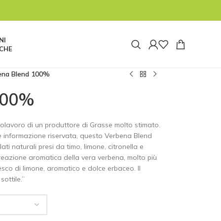
tata pausa e riapriremo alle ore 8:00 di lunedì
 tuttavia non saremo reperibili. Le spedizioni
re 14:30 di oggi 04/08 prima della pausa estiva.
NI
CHE
ena Blend 100%
100%
olavoro di un produttore di Grasse molto stimato.
re informazione riservata, questo Verbena Blend
ti naturali presi da timo, limone, citronella e
reazione aromatica della vera verbena, molto più
esco di limone, aromatico e dolce erbaceo. Il
sottile.”