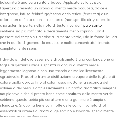
balsamita è una vera rarità erbacea. Applicato sulla striscia,
l’apertura presenta un aroma di menta verde acquosa, dolce e
lattiginosa, infuso febbrifugo/tisana antipiretica (fever tea) e un
odore non definito di animale sporco (non specific dirty-animalic
character). In parte, nella nota di testa, ricorda il
palo santo
,
sebbene sia più raffinato e decisamente meno caprino. Con il
passare del tempo sulla striscia, la menta verde, (sia in forma liquida
che in quella di gomma da masticare molto concentrata), inonda
completamente i sensi.
Il dry-down dell’olio essenziale di balsamita è una combinazione di
foglie di geranio umide e spruzzi di acqua di menta verde,
leggermente legnoso e con una traccia animalica lievemente
sgradevole. Prodotto tramite distillazione a vapore delle foglie e di
colore giallo dorato fino al color rosso mattone, a seconda del
volume o del peso. Complessivamente, un profilo aromatico semplice
ma piacevole che si presta bene come sostituto della menta verde,
sebbene questo abbia più carattere e una gamma più ampia di
sfumature. Si abbina bene con molte delle comuni varietà di oli
essenziali di artemisia, aromi di gelsomino e lavande, specialmente
la nostra assoluta francese.”