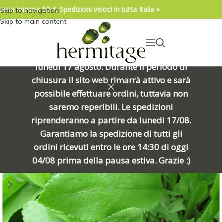
pesa minima 50 €. Spedizioni veloci in tutta Italia »
Skip to navigation
04/08/2026. IMPORTANTE, SI PREGA DI
Skip to main content
LEGGERE: Venerdì 7 agosto alle ore
15:00 chiuderemo per una meritata
pausa e riapriremo alle ore 8:00 di
lunedì 17 agosto. Durante il periodo di
chiusura il sito web rimarrà attivo e sarà
possibile effettuare ordini, tuttavia non
saremo reperibili. Le spedizioni
riprenderanno a partire da lunedi 17/08.
Garantiamo la spedizione di tutti gli
ordini ricevuti entro le ore 14:30 di oggi
04/08 prima della pausa estiva. Grazie :)