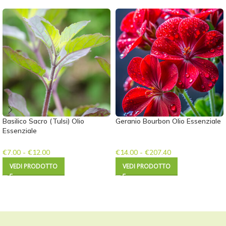
Basilico Sacro (Tulsi) Olio
Geranio Bourbon Olio Essenziale
Essenziale
€
7.00
-
€
12.00
€
14.00
-
€
207.40
VEDI PRODOTTO
VEDI PRODOTTO