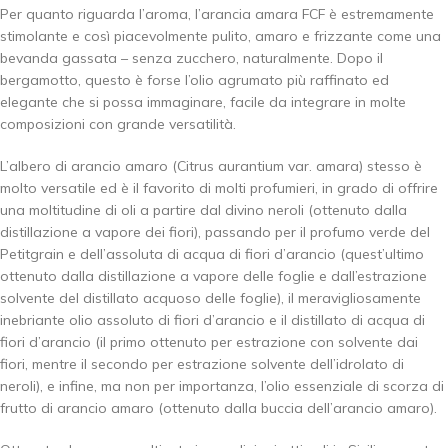
Per quanto riguarda l’aroma, l’arancia amara FCF è estremamente
stimolante e così piacevolmente pulito, amaro e frizzante come una
bevanda gassata – senza zucchero, naturalmente. Dopo il
bergamotto, questo è forse l’olio agrumato più raffinato ed
elegante che si possa immaginare, facile da integrare in molte
composizioni con grande versatilità.
L’albero di arancio amaro (Citrus aurantium var. amara) stesso è
molto versatile ed è il favorito di molti profumieri, in grado di offrire
una moltitudine di oli a partire dal divino neroli (ottenuto dalla
distillazione a vapore dei fiori), passando per il profumo verde del
Petitgrain e dell’assoluta di acqua di fiori d’arancio (quest’ultimo
ottenuto dalla distillazione a vapore delle foglie e dall’estrazione
solvente del distillato acquoso delle foglie), il meravigliosamente
inebriante olio assoluto di fiori d’arancio e il distillato di acqua di
fiori d’arancio (il primo ottenuto per estrazione con solvente dai
fiori, mentre il secondo per estrazione solvente dell’idrolato di
neroli), e infine, ma non per importanza, l’olio essenziale di scorza di
frutto di arancio amaro (ottenuto dalla buccia dell’arancio amaro).