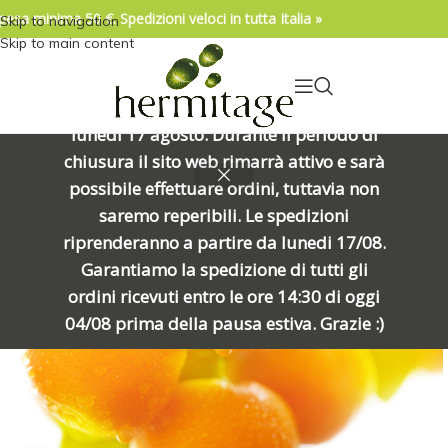
pesa minima 50 €. Spedizioni veloci in tutta Italia »
Skip to navigation
04/08/2026. IMPORTANTE, SI PREGA DI
Skip to main content
LEGGERE: Venerdì 7 agosto alle ore
15:00 chiuderemo per una meritata
pausa e riapriremo alle ore 8:00 di
lunedì 17 agosto. Durante il periodo di
chiusura il sito web rimarrà attivo e sarà
possibile effettuare ordini, tuttavia non
saremo reperibili. Le spedizioni
riprenderanno a partire da lunedi 17/08.
Garantiamo la spedizione di tutti gli
ordini ricevuti entro le ore 14:30 di oggi
04/08 prima della pausa estiva. Grazie :)