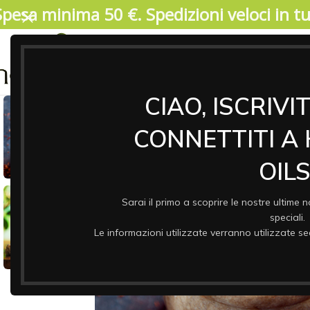
Spesa minima 50 €. Spedizioni veloci in tut
04/08/2026. IMPORTANTE, SI PREGA DI LEGGERE: V
17 agosto. Durante il periodo di chiusura il 
riprenderanno a partire da lunedi 17/08. Garant
ASSO
& CO
CIAO, ISCRIVI
ESAURIT
CONNETTITI A
O
OILS
Sarai il primo a scoprire le nostre ultime n
speciali.
Le informazioni utilizzate verranno utilizzate 