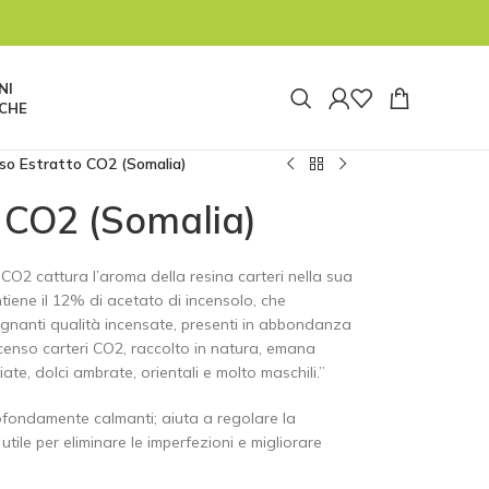
tata pausa e riapriremo alle ore 8:00 di lunedì
 tuttavia non saremo reperibili. Le spedizioni
re 14:30 di oggi 04/08 prima della pausa estiva.
NI
CHE
so Estratto CO2 (Somalia)
 CO2 (Somalia)
 CO2 cattura l’aroma della resina carteri nella sua
tiene il 12% di acetato di incensolo, che
ognanti qualità incensate, presenti in abbondanza
censo carteri CO2, raccolto in natura, emana
te, dolci ambrate, orientali e molto maschili.”
ofondamente calmanti; aiuta a regolare la
 utile per eliminare le imperfezioni e migliorare