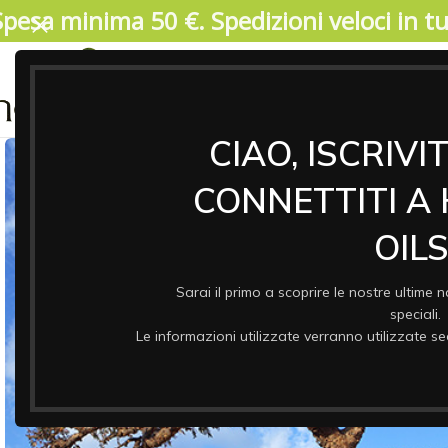
Spesa minima 50 €. Spedizioni veloci in tut
04/08/2026. IMPORTANTE, SI PREGA DI LEGGERE: V
17 agosto. Durante il periodo di chiusura il 
riprenderanno a partire da lunedi 17/08. Garant
ASSO
& CO
CIAO, ISCRIVI
CONNETTITI A
OILS
Sarai il primo a scoprire le nostre ultime n
speciali.
Le informazioni utilizzate verranno utilizzate 