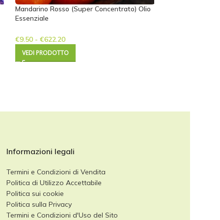
Mandarino Rosso (Super Concentrato) Olio
Essenziale
ESAURIT
O
€
9.50
-
€
622.20
Muschio Di Quer
VEDI PRODOTTO
€
15.00
VEDI PRODOTTO
Informazioni legali
Termini e Condizioni di Vendita
Politica di Utilizzo Accettabile
Politica sui cookie
Politica sulla Privacy
Termini e Condizioni d'Uso del Sito