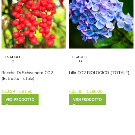
ESAURIT
ESAURIT
O
O
Bacche Di Schisandra CO2
Lillà CO2 BIOLOGICO (TOTALE)
(Estratto Totale)
€
13.99
-
€
91.50
€
23.00
-
€
160.00
VEDI PRODOTTO
VEDI PRODOTTO