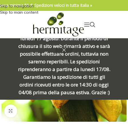
pesa minima 50 €. Spedizioni veloci in tutta Italia »
Skip to navigation
04/08/2026. IMPORTANTE, SI PREGA DI
Skip to main content
LEGGERE: Venerdì 7 agosto alle ore
15:00 chiuderemo per una meritata
pausa e riapriremo alle ore 8:00 di
lunedì 17 agosto. Durante il periodo di
chiusura il sito web rimarrà attivo e sarà
ESAURIT
possibile effettuare ordini, tuttavia non
O
saremo reperibili. Le spedizioni
riprenderanno a partire da lunedi 17/08.
Garantiamo la spedizione di tutti gli
ordini ricevuti entro le ore 14:30 di oggi
04/08 prima della pausa estiva. Grazie :)
Click to enlarge