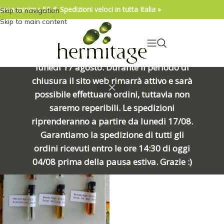
pesa minima 50 €. Spedizioni veloci in tutta Italia »
Skip to navigation
04/08/2026. IMPORTANTE, SI PREGA DI
Skip to main content
LEGGERE: Venerdì 7 agosto alle ore
15:00 chiuderemo per una meritata
pausa e riapriremo alle ore 8:00 di
lunedì 17 agosto. Durante il periodo di
Home
/
Prodotto Formato
/
2026 Set di campioni di Rose "Rosy Grail"
chiusura il sito web rimarrà attivo e sarà
Visualizzazione del risultato
possibile effettuare ordini, tuttavia non
Show sidebar
saremo reperibili. Le spedizioni
riprenderanno a partire da lunedi 17/08.
Garantiamo la spedizione di tutti gli
ordini ricevuti entro le ore 14:30 di oggi
04/08 prima della pausa estiva. Grazie :)