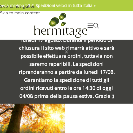
pesa minima 50 €. Spedizioni veloci in tutta Italia »
Skip to navigation
04/08/2026. IMPORTANTE, SI PREGA DI
Skip to main content
LEGGERE: Venerdì 7 agosto alle ore
15:00 chiuderemo per una meritata
pausa e riapriremo alle ore 8:00 di
lunedì 17 agosto. Durante il periodo di
Home
/
Prodotto Formato
/
10ml (DILUIZIONE 10%)
chiusura il sito web rimarrà attivo e sarà
Visualizzazione del risultato
possibile effettuare ordini, tuttavia non
Show sidebar
saremo reperibili. Le spedizioni
riprenderanno a partire da lunedi 17/08.
Garantiamo la spedizione di tutti gli
ordini ricevuti entro le ore 14:30 di oggi
04/08 prima della pausa estiva. Grazie :)