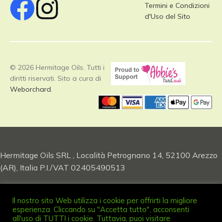
Termini e Condizioni
d'Uso del Sito
© 2026 Hermitage Oils. Tutti i
diritti riservati. Sito a cura di
Weborchard
.
Hermitage Oils SRL , Località Petrognano 14, 52100 Arezzo
(AR), Italia P.I./VAT 02405490513
Il nostro sito Web utilizza i cookie per offrirti la migliore
esperienza. Cliccando su "Accetta tutto", acconsenti
all'uso di TUTTI i cookie. Tuttavia, puoi visitare