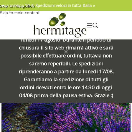
pesa minima 50 €. Spedizioni veloci in tutta Italia »
Skip to navigation
04/08/2026. IMPORTANTE, SI PREGA DI
Skip to main content
LEGGERE: Venerdì 7 agosto alle ore
15:00 chiuderemo per una meritata
pausa e riapriremo alle ore 8:00 di
lunedì 17 agosto. Durante il periodo di
chiusura il sito web rimarrà attivo e sarà
ESAURIT
possibile effettuare ordini, tuttavia non
O
saremo reperibili. Le spedizioni
riprenderanno a partire da lunedi 17/08.
Garantiamo la spedizione di tutti gli
ordini ricevuti entro le ore 14:30 di oggi
04/08 prima della pausa estiva. Grazie :)