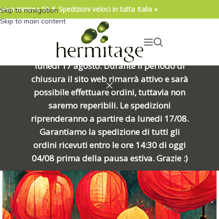
pesa minima 50 €. Spedizioni veloci in tutta Italia »
Skip to navigation
04/08/2026. IMPORTANTE, SI PREGA DI
Skip to main content
LEGGERE: Venerdì 7 agosto alle ore
15:00 chiuderemo per una meritata
pausa e riapriremo alle ore 8:00 di
lunedì 17 agosto. Durante il periodo di
chiusura il sito web rimarrà attivo e sarà
possibile effettuare ordini, tuttavia non
saremo reperibili. Le spedizioni
riprenderanno a partire da lunedi 17/08.
Garantiamo la spedizione di tutti gli
ordini ricevuti entro le ore 14:30 di oggi
04/08 prima della pausa estiva. Grazie :)