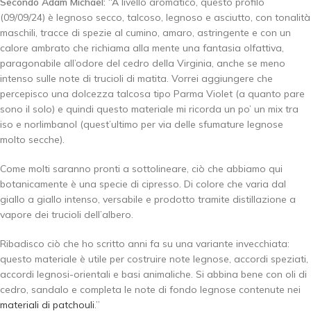
Secondo Adam Michael:
“A livello aromatico, questo profilo
(09/09/24) è legnoso secco, talcoso, legnoso e asciutto, con tonalità
maschili, tracce di spezie al cumino, amaro, astringente e con un
calore ambrato che richiama alla mente una fantasia olfattiva,
paragonabile all’odore del cedro della Virginia, anche se meno
intenso sulle note di trucioli di matita. Vorrei aggiungere che
percepisco una dolcezza talcosa tipo Parma Violet (a quanto pare
sono il solo) e quindi questo materiale mi ricorda un po’ un mix tra
iso e norlimbanol (quest’ultimo per via delle sfumature legnose
molto secche).
Come molti saranno pronti a sottolineare, ciò che abbiamo qui
botanicamente è una specie di cipresso. Di colore che varia dal
giallo a giallo intenso, versabile e prodotto tramite distillazione a
vapore dei trucioli dell’albero.
Ribadisco ciò che ho scritto anni fa su una variante invecchiata:
questo materiale è utile per costruire note legnose, accordi speziati,
accordi legnosi-orientali e basi animaliche. Si abbina bene con oli di
cedro, sandalo e completa le note di fondo legnose contenute nei
materiali di patchouli
.”