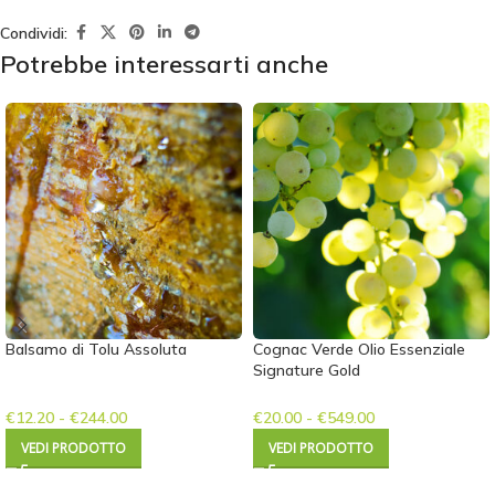
Condividi:
Potrebbe interessarti anche
Balsamo di Tolu Assoluta
Cognac Verde Olio Essenziale
Signature Gold
€
12.20
-
€
244.00
€
20.00
-
€
549.00
VEDI PRODOTTO
VEDI PRODOTTO