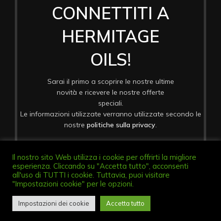
CONNETTITI A
HERMITAGE
OILS!
Sarai il primo a scoprire le nostre ultime
novità e ricevere le nostre offerte
speciali.
Le informazioni utilizzate verranno utilizzate secondo le
nostre
politiche sulla privacy
.
Il nostro sito Web utilizza i cookie per offrirti la migliore
esperienza. Cliccando su "Accetta tutto", acconsenti
all'uso di TUTTI i cookie. Tuttavia, puoi visitare
"Impostazioni cookie" per le opzioni.
Diritto di Recesso
Impostazioni dei cookie
Accetta tutto
Shop
Wishlist
Cart
My account