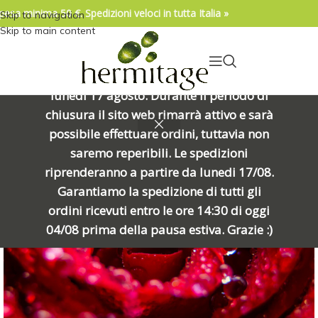
pesa minima 50 €. Spedizioni veloci in tutta Italia »
Skip to navigation
04/08/2026. IMPORTANTE, SI PREGA DI
Skip to main content
LEGGERE: Venerdì 7 agosto alle ore
15:00 chiuderemo per una meritata
pausa e riapriremo alle ore 8:00 di
lunedì 17 agosto. Durante il periodo di
chiusura il sito web rimarrà attivo e sarà
ESAURIT
possibile effettuare ordini, tuttavia non
O
saremo reperibili. Le spedizioni
riprenderanno a partire da lunedi 17/08.
Garantiamo la spedizione di tutti gli
ordini ricevuti entro le ore 14:30 di oggi
04/08 prima della pausa estiva. Grazie :)