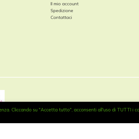
Il mio account
Spedizione
Contattaci
erienza. Cliccando su "Accetta tutto", acconsenti all'uso di TUTTI i c
alità Petrognano 14, 52100 Arezzo (AR), Italia P.I./VAT 02