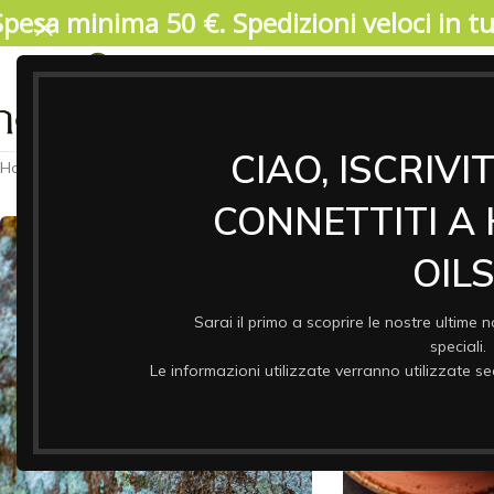
Spesa minima 50 €. Spedizioni veloci in tut
04/08/2026. IMPORTANTE, SI PREGA DI LEGGERE: V
17 agosto. Durante il periodo di chiusura il 
riprenderanno a partire da lunedi 17/08. Garant
ASSO
& CO
CIAO, ISCRIVI
Home
/
Niche Artisan Aromatics
CONNETTITI A
OILS
Sarai il primo a scoprire le nostre ultime n
speciali.
Le informazioni utilizzate verranno utilizzate 