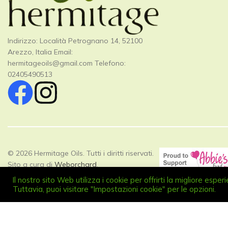
Indirizzo: Località Petrognano 14, 52100
Arezzo, Italia Email:
hermitageoils@gmail.com
Telefono:
02405490513
© 2026 Hermitage Oils. Tutti i diritti riservati.
Sito a cura di
Weborchard
.
Il nostro sito Web utilizza i cookie per offrirti la migliore esp
Tuttavia, puoi visitare "Impostazioni cookie" per le opzioni.
Hermitage Oils SRL , Loc